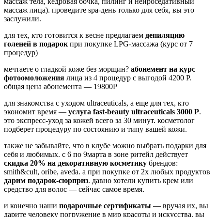
массаж тела, кедровая бочка, пилинг и нейроседативный
массаж лица). проведите spa-день только для себя, вы это
заслужили.
для тех, кто готовится к весне предлагаем
депиляцию
голеней в подарок
при покупке LPG-массажа (курс от 7
процедур)
мечтаете о гладкой коже без морщин?
абонемент на курс
фотоомоложения
лица из 4 процедур с выгодой 4200 Р.
общая цена абонемента — 19800Р
для знакомства с уходом ultraceuticals, а еще для тех, кто
экономит время —
услуга fast-beauty ultraceuticals 3000 Р
.
это экспресс-уход за кожей всего за 30 минут. косметолог
подберет процедуру по состоянию и типу вашей кожи.
также не забывайте, что в клубе можно выбрать подарки для
себя и любимых. c 6 по 9марта в зоне ритейл действует
скидка 20% на декоративную косметику
брендов:
smith&cult, oribe, aveda
. а при покупке от 2х любых продуктов
дарим подарок-сюрприз
. давно хотели купить крем или
средство для волос — сейчас самое время.
и конечно наши
подарочные сертификаты
— вручая их, вы
дарите человеку погружение в мир красоты и искусства. вы